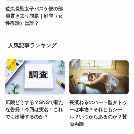
佐久長聖女子バスケ部の部
員置き去り問題｜顧問（女
性教諭）は誰？
人気記事ランキング
広陵どうする？SNSで新た
長濱ねるのハート型タトゥ
な告発！今回は実名！これ
ーは本物？それともシー
でも出場するのか？
ル？いつからあるのか？賛
否両論