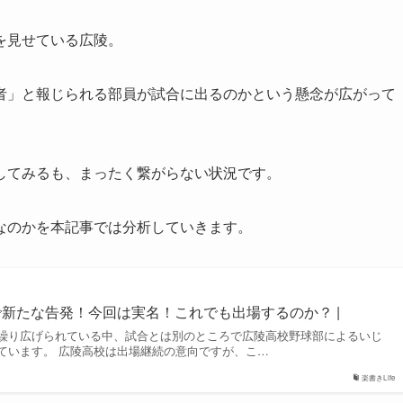
を見せている広陵。
者」と報じられる部員が試合に出るのかという懸念が広がって
してみるも、まったく繋がらない状況です。
なのかを本記事では分析していきます。
で新たな告発！今回は実名！これでも出場するのか？ |
繰り広げられている中、試合とは別のところで広陵高校野球部によるいじ
ています。 広陵高校は出場継続の意向ですが、こ…
楽書きLife