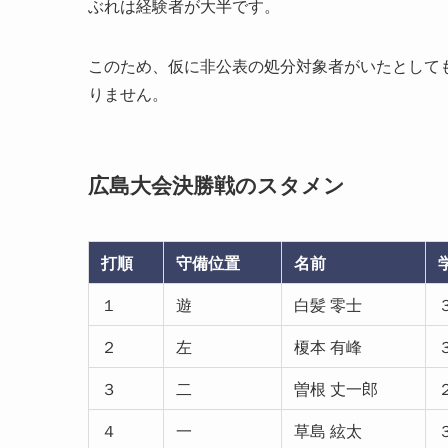
ぶれは経験者が大半です。
このため、仮に非公表の処分対象者がいたとして
りません。
広島大会決勝戦のスタメン
打順
守備位置
名前
１
遊
白髪 零士
２
左
榎本 有峰
３
二
曽根 丈一郎
４
一
草島 絃太