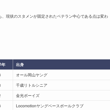
も、現状のスタメンが固定されたベテラン中心である点は変わ
学年
出身
３
オール岡山ヤング
３
千歳リトルシニア
２
金光ボーイズ
３
Locomotionヤングベースボールクラブ