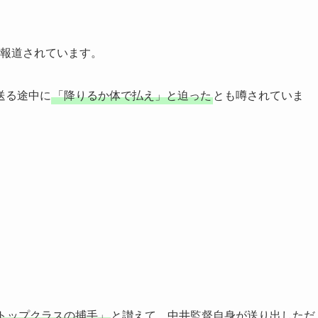
報道されています。
送る途中に
「降りるか体で払え」と迫った
とも噂されていま
トップクラスの捕手」
と讃えて、中井監督自身が送り出しただ