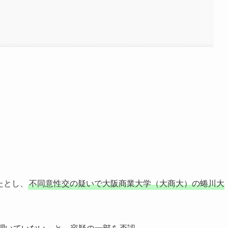
たとし、
不同意性交の疑いで大阪商業大学（大商大）の蜷川大
は聞いていない」と、容疑の一部を否認。